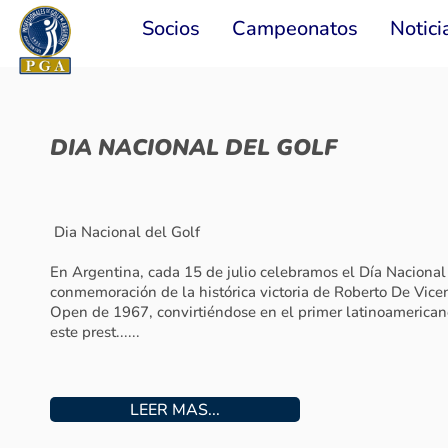
Socios
Campeonatos
Notici
BUSQUEDA LABORAL
HIGHLAND PARK COUNTRY CLUB BUSCA: PROFESIONA
CERTIFICADO
Búsqueda laboral exclusiva para socios PGA de Argentina
al día.
Tareas a realizar:
Funcio......