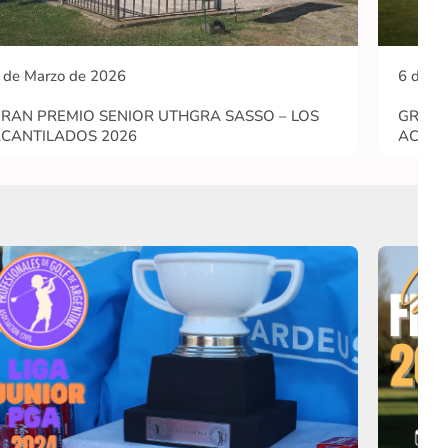
 de Marzo de 2026
6 de M
RAN PREMIO SENIOR UTHGRA SASSO – LOS
GRAN 
CANTILADOS 2026
ACANT