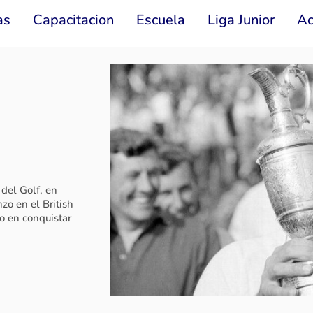
as
Capacitacion
Escuela
Liga Junior
Ac
L DE GOLF
 con cuota 2026