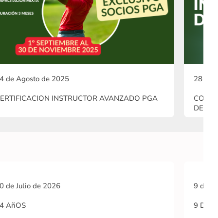
4 de Agosto de 2025
28 de 
ERTIFICACION INSTRUCTOR AVANZADO PGA
COMIE
DE GO
0 de Julio de 2026
9 de Ju
4 AñOS
9 DE J