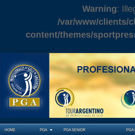
Warning
: Ill
/var/www/clients/
content/themes/sportpres
HOME
PGA
PGA SENIOR
PGA