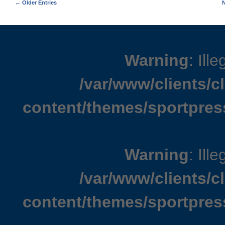
← Older Entries
N
Warning
: Ille
/var/www/clients/
content/themes/sportpres
Warning
: Ille
/var/www/clients/
content/themes/sportpres