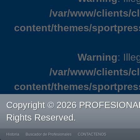
/var/www/clients/
content/themes/sportpres
Warning
: Ille
/var/www/clients/
content/themes/sportpres
Copyright © 2026 PROFESIONA
Rights Reserved.
Historia
Buscador de Profesionales
CONTACTENOS