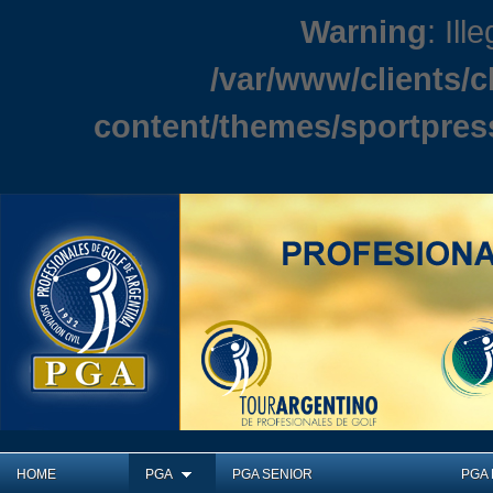
Warning
: Ill
/var/www/clients/
content/themes/sportpres
HOME
PGA
PGA SENIOR
PGA