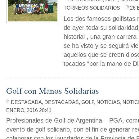
TORNEOS SOLIDARIOS
26 
Los dos famosos golfistas 
de ayer toda su solidaridad
historial , una gran carrera
se ha visto y se seguirá v
aquellos que se creen dios
tocados “por la mano de Dio
Golf con Manos Solidarias
DESTACADA
,
DESTACADAS
,
GOLF
,
NOTICIAS
,
NOTIC
ENERO, 2016 20:41
Profesionales de Golf de Argentina – PGA, comu
evento de golf solidario, con el fin de generar r
colaborar con los inundados de la Provincia de 