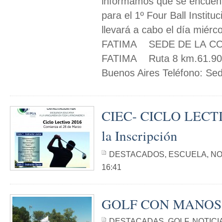
informamos que se encuentr
para el 1º Four Ball Instit
llevará a cabo el día mié
FATIMA SEDE DE LA C
FATIMA Ruta 8 km.61.900 P
Buenos Aires Teléfono: Sede
CIEC- CICLO LECTIV
la Inscripción
DESTACADOS
,
ESCUELA
,
NO
16:41
GOLF CON MANOS
DESTACADAS
,
GOLF
,
NOTICI